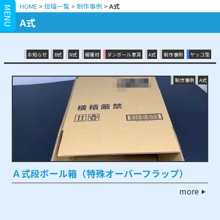
HOME
>
投稿一覧
>
制作事例
>
A式
MENU
A式
お知らせ
B式
N式
緩衝材
ダンボール家具
A式
制作事例
ヤッコ型
制作事例
A式
Ａ式段ボール箱（特殊オーバーフラップ）
more