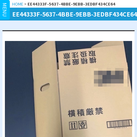
HOME
>
EE44333F-5637-4BBE-9EBB-3EDBF434CE64
MENU
EE44333F-5637-4BBE-9EBB-3EDBF434CE64